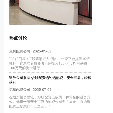
富增值
在线配资网站
2025-04-05
在当今数字化的时代股票炒股配资开户，互联网股票
配资平台已成为投资者实现财富增值的有力工具。这
些平台通过提供杠杆资金，让投
热点讨论
股票配资人 炒股配资要求：入门门槛与风险提示
免息配资公司
2025-05-09
**入门门槛：**股票配资人 例如，一家平台提供10倍
杠杆，这意味着投资者只需投入10万元，即可获得
100万元的资金进行
证券公司股票 炒股配资选约选配资，安全可靠，轻松
获利
免息配资公司
2025-07-09
在股票投资领域，炒股配资已成为一种常见的融资方
式。选择一家安全可靠的配资公司至关重要，而约选
配资正是您的不二之选。 *
股票配资交易平台 湖南期货配资公司排名榜单，助你