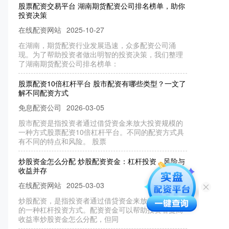
投资决策
在线配资网站
2025-10-27
在湖南，期货配资行业发展迅速，众多配资公司涌
现。为了帮助投资者做出明智的投资决策，我们整理
了湖南期货配资公司排名榜单：
股票配资10倍杠杆平台 股市配资有哪些类型？一文了
解不同配资方式
免息配资公司
2026-03-05
股市配资是指投资者通过借贷资金来放大投资规模的
一种方式股票配资10倍杠杆平台。不同的配资方式具
有不同的特点和风险。 股票
炒股资金怎么分配 炒股配资资金：杠杆投资，风险与
收益并存
在线配资网站
2025-03-03
炒股配资，是指投资者通过借贷资金来放大投资规模
的一种杠杆投资方式。配资资金可以帮助投资者提高
收益率炒股资金怎么分配，但同
炒股配资合法吗 股票配资行情火爆，抓住时机，稳健