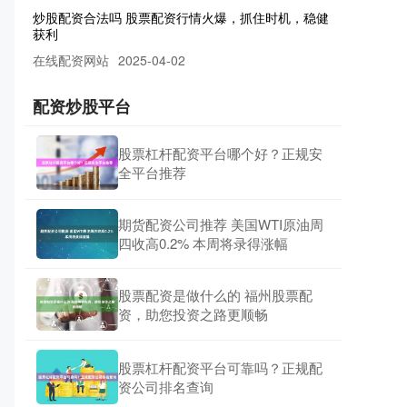
获利
在线配资网站
2025-04-02
近期，股票配资市场行情火爆，投资者纷纷涌入，寻
求以小博大的机会。股票配资是指投资者通过向配资
公司借入资金，放大自己的资金
配资炒股平台
股票配资市场 选择靠谱配资网站，安全炒股稳赚不赔
股票杠杆配资平台哪个好？正规安
在线配资网站
2025-07-09
全平台推荐
在配资炒股的浪潮中，选择一家靠谱的配资网站至关
重要。它不仅能保障资金安全，还能为投资者提供专
业服务和指导。 选择一家可靠
期货配资公司推荐 美国WTI原油周
四收高0.2% 本周将录得涨幅
股票配资是做什么的 福州股票配
资，助您投资之路更顺畅
股票杠杆配资平台可靠吗？正规配
资公司排名查询