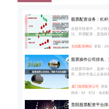
股票配资业务：杠杆
在股市投资中，不少投
注。所谓配资，是指投
共同运作账....
在线配资网站
更新：202
股票操作公司排名、
在股票市场中，选择一
而，面对市场上众多的
该如何控....
厦门股票配资公司
更新：
阅读：
93
栏目：
免息配
贵阳股票配资平台排